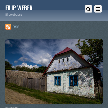
FILIP WEBER
filipweber.cz
RSS