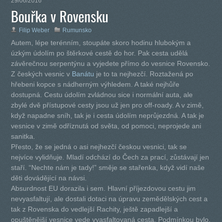
29/06/2016
Bouřka v Rovensku
Filip Weber
Rumunsko
Autem, lépe terénním, stoupáte skoro hodinu hlubokým a
úzkým údolím po štěrkové cestě do hor. Pak cesta udělá
závěrečnou serpentýnu a vyjedete přímo do vesnice Rovensko.
Z českých vesnic v
Banátu
je to ta nejhezčí. Roztažená po
hřebeni kopce s nádherným výhledem. A také nejhůře
dostupná. Cestu údolím zvládnou sice i normální auta, ale
zbylé dvě přístupové cesty jsou už jen pro off-roady. A v zimě,
když napadne sníh, tak je i cesta údolím neprůjezdná. A tak je
vesnice v zimě odříznutá od světa, od pomoci, neprojede ani
sanitka.
Přesto, že se jedná o asi nejhezčí českou vesnici, tak se
nejvíce vylidňuje. Mladí odchází do Čech za prací, zůstávají jen
staří. “Nechte nám je tady!” směje se stařenka, když vidí naše
děti dovádějící na návsi.
Absurdnost EU dorazila i sem. Hlavní příjezdovou cestu jim
nevyasfaltují, ale dostali dotaci na úpravu zemědělských cest a
tak z Rovenska do vedlejší Rachity, ještě zapadlejší a
opuštěnější vesnice vede vyasfaltovaná cesta. Podmínkou bylo,