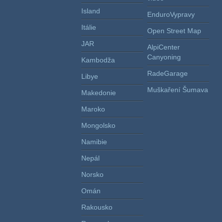
Island
EnduroVypravy
Itálie
Open Street Map
JAR
AlpiCenter
Canyoning
Kambodža
RadeGarage
Libye
Muškaření Šumava
Makedonie
Maroko
Mongolsko
Namibie
Nepál
Norsko
Omán
Rakousko