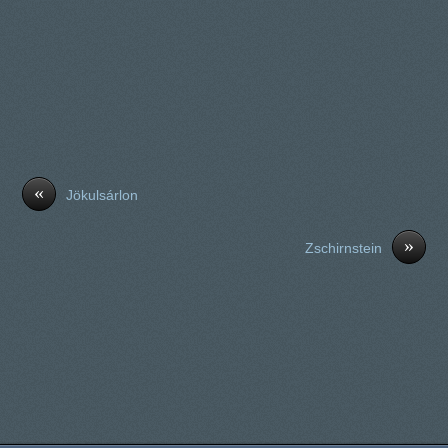
«
Jökulsárlon
»
Zschirnstein