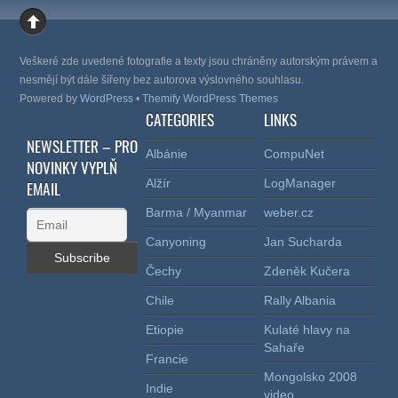
Veškeré zde uvedené fotografie a texty jsou chráněny autorským právem a
nesmějí být dále šířeny bez autorova výslovného souhlasu.
Powered by
WordPress
•
Themify WordPress Themes
CATEGORIES
LINKS
NEWSLETTER – PRO
Albánie
CompuNet
NOVINKY VYPLŇ
Alžír
LogManager
EMAIL
Barma / Myanmar
weber.cz
Canyoning
Jan Sucharda
Čechy
Zdeněk Kučera
Chile
Rally Albania
Etiopie
Kulaté hlavy na
Sahaře
Francie
Mongolsko 2008
Indie
video