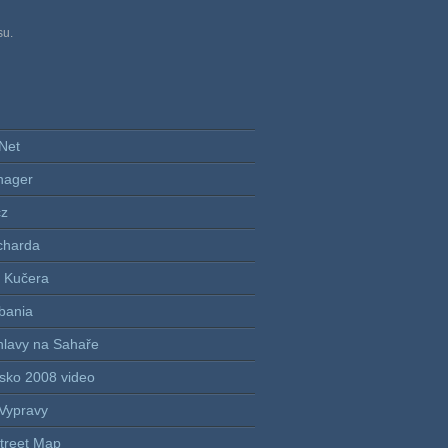
su.
Net
nager
cz
charda
 Kučera
lbania
hlavy na Sahaře
sko 2008 video
Vypravy
treet Map