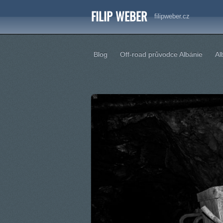
FILIP WEBER
filipweber.cz
Blog
Off-road průvodce Albánie
Al