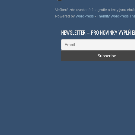
Veškeré zde uvedené fotografie a texty jsou chr
Powered by
WordPress
•
Themify WordPress T
NEWSLETTER – PRO NOVINKY VYPLŇ E