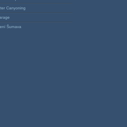
nter Canyoning
arage
ení Šumava