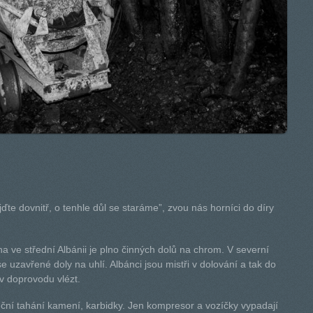
jďte dovnitř, o tenhle důl se staráme”, zvou nás horníci do díry
a ve střední Albánii je plno činných dolů na chrom. V severní
se uzavřené doly na uhlí. Albánci jsou mistři v dolování a tak do
 v doprovodu vlézt.
uční tahání kamení, karbidky. Jen kompresor a vozíčky vypadají