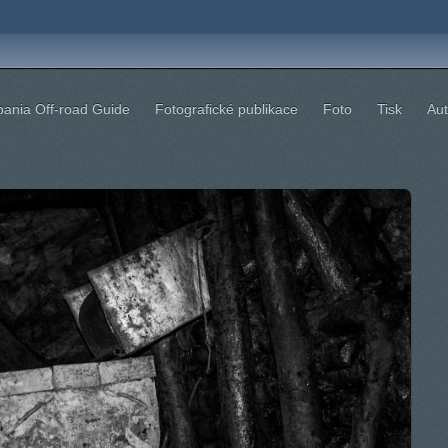
bania Off-road Guide
Fotografické publikace
Foto
Tisk
Aut