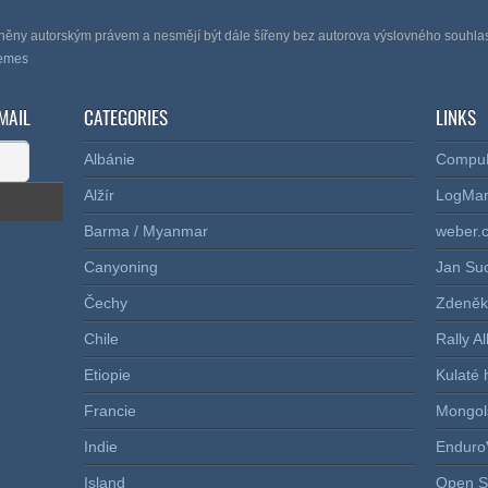
áněny autorským právem a nesmějí být dále šířeny bez autorova výslovného souhla
hemes
MAIL
CATEGORIES
LINKS
Albánie
Compu
Alžír
LogMa
Barma / Myanmar
weber.
Canyoning
Jan Su
Čechy
Zdeněk
Chile
Rally A
Etiopie
Kulaté 
Francie
Mongol
Indie
Enduro
Island
Open S