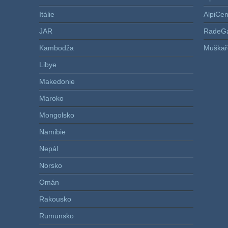
Itálie
AlpiCe
JAR
RadeG
Kambodža
Muškař
Libye
Makedonie
Maroko
Mongolsko
Namibie
Nepál
Norsko
Omán
Rakousko
Rumunsko