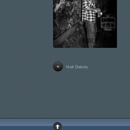
«
Vrak Dakoty