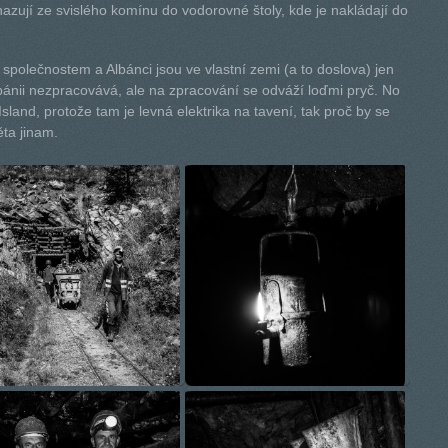
ují ze svislého komínu do vodorovné štoly, kde je nakládají do
 společnostem a Albánci jsou ve vlastní zemi (a to doslova) jen
Albánii nezpracovává, ale na zpracování se odváží loďmi pryč. No
 Island, protože tam je levná elektrika na tavení, tak proč by se
ta jinam.