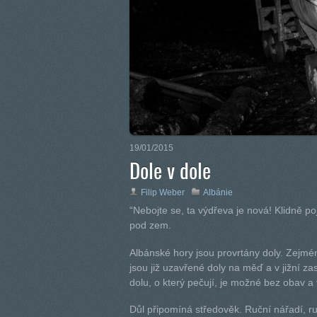
19/01/2015
Dole v dole
Filip Weber
Albánie
“Nebojte se, ta výdřeva je nová! Klidně po
pod zem.
Albánské hory jsou provrtány doly. Zejmén
jsou již uzavřené doly na měď a v jižní za
dolu, o který pečují, je možné bez obav a
Důl připomíná středověk. Ruční nářadí, r