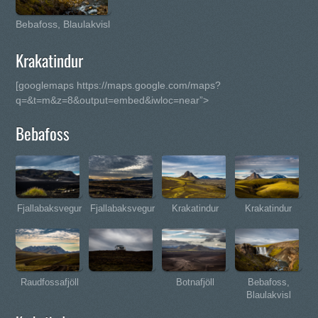
Bebafoss, Blaulakvisl
Krakatindur
[googlemaps https://maps.google.com/maps?
q=&t=m&z=8&output=embed&iwloc=near”>
Bebafoss
Fjallabaksvegur
Fjallabaksvegur
Krakatindur
Krakatindur
Raudfossafjöll
Botnafjöll
Bebafoss,
Blaulakvisl