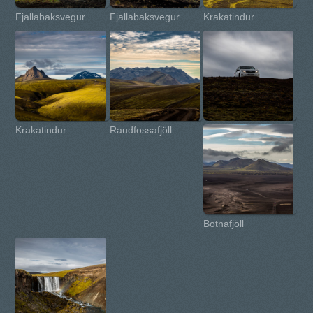
Fjallabaksvegur
Fjallabaksvegur
Krakatindur
Krakatindur
Raudfossafjöll
Botnafjöll