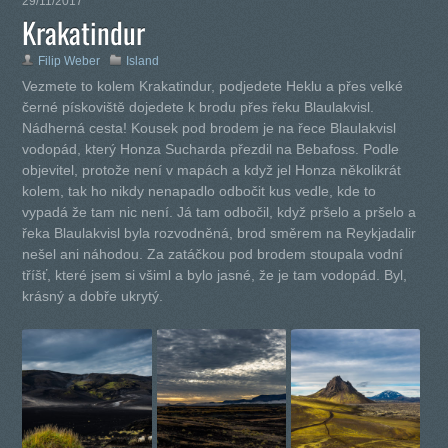
29/11/2017
Krakatindur
Filip Weber
Island
Vezmete to kolem Krakatindur, podjedete Heklu a přes velké
černé pískoviště dojedete k brodu přes řeku Blaulakvisl.
Nádherná cesta! Kousek pod brodem je na řece Blaulakvisl
vodopád, který Honza Sucharda přezdil na Bebafoss. Podle
objevitel, protože není v mapách a když jel Honza několikrát
kolem, tak ho nikdy nenapadlo odbočit kus vedle, kde to
vypadá že tam nic není. Já tam odbočil, když pršelo a pršelo a
řeka Blaulakvisl byla rozvodněná, brod směrem na Reykjadalir
nešel ani náhodou. Za zatáčkou pod brodem stoupala vodní
tříšť, které jsem si všiml a bylo jasné, že je tam vodopád. Byl,
krásný a dobře ukrytý.