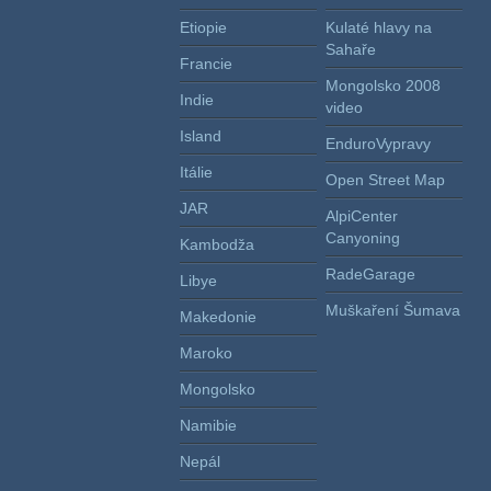
Etiopie
Kulaté hlavy na
Sahaře
Francie
Mongolsko 2008
Indie
video
Island
EnduroVypravy
Itálie
Open Street Map
JAR
AlpiCenter
Canyoning
Kambodža
RadeGarage
Libye
Muškaření Šumava
Makedonie
Maroko
Mongolsko
Namibie
Nepál