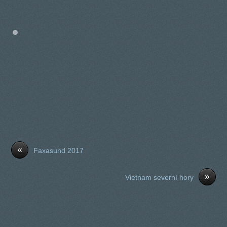
«
Faxasund 2017
»
Vietnam severní hory