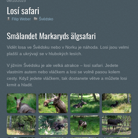
06/10/2025
Losí safari
Filip Weber
Švédsko
Smålandet Markaryds älgsafari
Vidět losa ve Švědsku nebo v Norku je náhoda. Losi jsou velmi
plašší a ukrývají se v hlubokých lesích.
V jižním Švédsku je ale velká atrakce – losí safari. Jedete
vlastním autem nebo vláčkem a losi se volně pasou kolem
cesty. Když jedete vláčkem, tak dostanete větve a můžete losi
krmit a hladit.