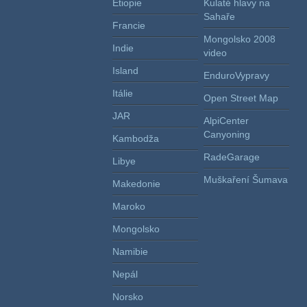
Etiopie
Kulaté hlavy na
Sahaře
Francie
Mongolsko 2008
Indie
video
Island
EnduroVypravy
Itálie
Open Street Map
JAR
AlpiCenter
Canyoning
Kambodža
RadeGarage
Libye
Muškaření Šumava
Makedonie
Maroko
Mongolsko
Namibie
Nepál
Norsko