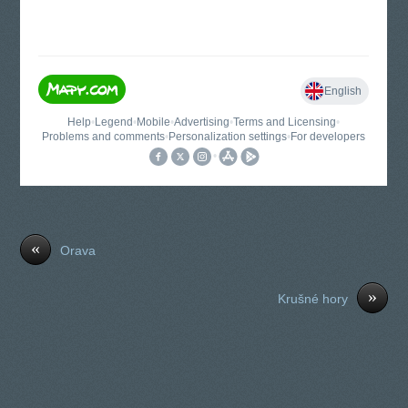
«
Orava
»
Krušné hory