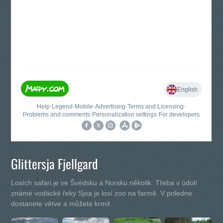
Glittersja Fjellgard
Losích safari je ve Švédsku a Norsku několik. Třeba v údolí
známé vodácké řeky Sjoa je losí zoo na farmě. V poledne
dostanete větve a můžete krmit.